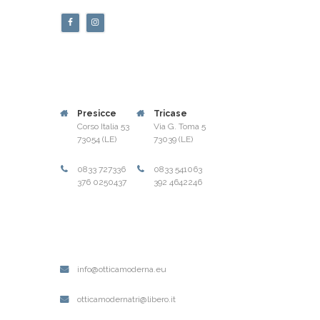
Presicce
Tricase
Corso Italia 53
Via G. Toma 5
73054 (LE)
73039 (LE)
0833 727336
0833 541063
376 0250437
392 4642246
info@otticamoderna.eu
otticamodernatri@libero.it