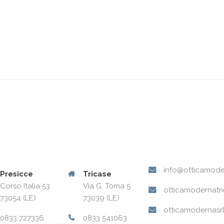
info@otticamode
Presicce
Tricase
Corso Italia 53
Via G. Toma 5
otticamodernatri@
73054 (LE)
73039 (LE)
otticamodernasr
0833 727336
0833 541063