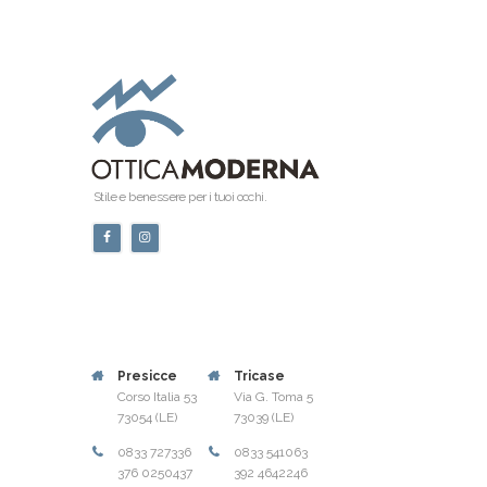
Stile e benessere per i tuoi occhi.
Presicce
Tricase
Corso Italia 53
Via G. Toma 5
73054 (LE)
73039 (LE)
0833 727336
0833 541063
376 0250437
392 4642246