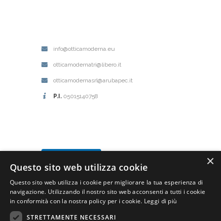
info@otticamoderna.eu
otticamodernatri@libero.it
otticamodernasrl@arubapec.it
P.I.
05015140758
×
Questo sito web utilizza cookie
Questo sito web utilizza i cookie per migliorare la tua esperienza di
navigazione. Utilizzando il nostro sito web acconsenti a tutti i cookie
in conformità con la nostra policy per i cookie.
Leggi di più
STRETTAMENTE NECESSARI